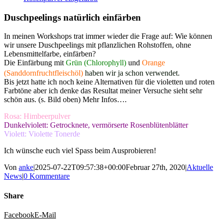
Duschpeelings natürlich einfärben
In meinen Workshops trat immer wieder die Frage auf: Wie können
wir unsere Duschpeelings mit pflanzlichen Rohstoffen, ohne
Lebensmittelfarbe, einfärben?
Die Einfärbung mit
Grün (Chlorophyll)
und
Orange
(Sanddornfruchtfleischöl)
haben wir ja schon verwendet.
Bis jetzt hatte ich noch keine Alternativen für die violetten und roten
Farbtöne aber ich denke das Resultat meiner Versuche sieht sehr
schön aus. (s. Bild oben) Mehr Infos….
Rosa: Himbeerpulver
Dunkelviolett: Getrocknete, vermörserte Rosenblütenblätter
Violett: Violette Tonerde
Ich wünsche euch viel Spass beim Ausprobieren!
Von
anke
|
2025-07-22T09:57:38+00:00
Februar 27th, 2020
|
Aktuelle
News
|
0 Kommentare
Share
Facebook
E-Mail