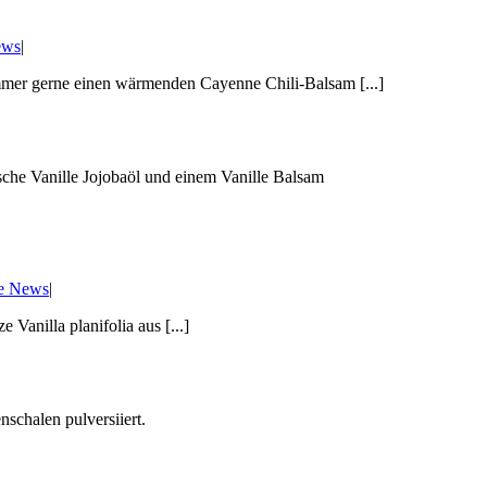
ews
|
immer gerne einen wärmenden Cayenne Chili-Balsam [...]
le News
|
 Vanilla planifolia aus [...]