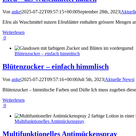
Von
anke
|
2025-07-22T09:57:15+00:00
September 28th, 2023
|
Aktuel
Efeu als Waschmittel nutzen Efeublätter enthalten grössere Mengen an
Weiterlesen
0
Blütenzucker – einfach himmlisch
Blütenzucker – einfach himmlisch
Von
anke
|
2025-07-22T09:57:16+00:00
Juli 5th, 2023
|
Aktuelle News
|
Blütenzucker – himmlische Farben und Düfte Ich muss zugeben dieses J
Weiterlesen
0
Multifunktionelles Antimückenspray
Multifunktionelles Antimückenspray