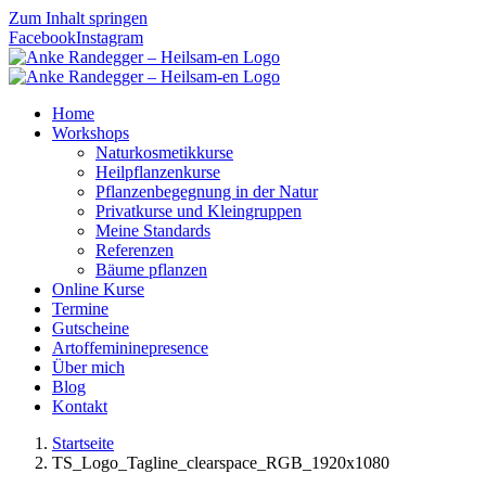
Zum Inhalt springen
Facebook
Instagram
Home
Workshops
Naturkosmetikkurse
Heilpflanzenkurse
Pflanzenbegegnung in der Natur
Privatkurse und Kleingruppen
Meine Standards
Referenzen
Bäume pflanzen
Online Kurse
Termine
Gutscheine
Artoffemininepresence
Über mich
Blog
Kontakt
Startseite
TS_Logo_Tagline_clearspace_RGB_1920x1080