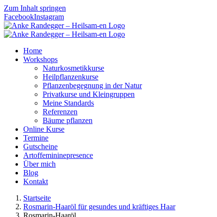
Zum Inhalt springen
Facebook
Instagram
Home
Workshops
Naturkosmetikkurse
Heilpflanzenkurse
Pflanzenbegegnung in der Natur
Privatkurse und Kleingruppen
Meine Standards
Referenzen
Bäume pflanzen
Online Kurse
Termine
Gutscheine
Artoffemininepresence
Über mich
Blog
Kontakt
Startseite
Rosmarin-Haaröl für gesundes und kräftiges Haar
Rosmarin-Haaröl