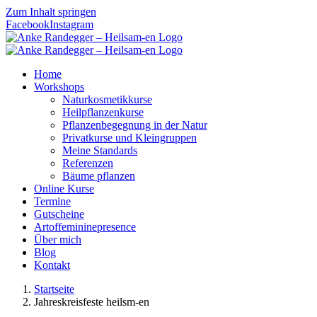
Zum Inhalt springen
Facebook
Instagram
Home
Workshops
Naturkosmetikkurse
Heilpflanzenkurse
Pflanzenbegegnung in der Natur
Privatkurse und Kleingruppen
Meine Standards
Referenzen
Bäume pflanzen
Online Kurse
Termine
Gutscheine
Artoffemininepresence
Über mich
Blog
Kontakt
Startseite
Jahreskreisfeste heilsm-en