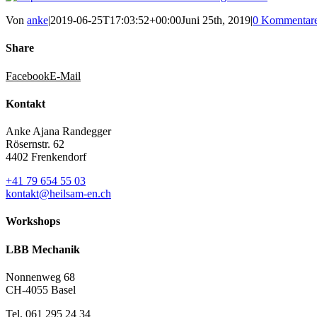
Von
anke
|
2019-06-25T17:03:52+00:00
Juni 25th, 2019
|
0 Kommentar
Share
Facebook
E-Mail
Kontakt
Anke Ajana Randegger
Rösernstr. 62
4402 Frenkendorf
+41 79 654 55 03
kontakt@heilsam-en.ch
Workshops
LBB Mechanik
Nonnenweg 68
CH-4055 Basel
Tel. 061 295 24 34