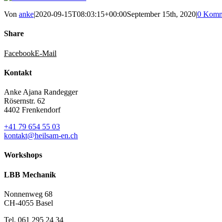
Von
anke
|
2020-09-15T08:03:15+00:00
September 15th, 2020
|
0 Komm
Share
Facebook
E-Mail
Kontakt
Anke Ajana Randegger
Rösernstr. 62
4402 Frenkendorf
+41 79 654 55 03
kontakt@heilsam-en.ch
Workshops
LBB Mechanik
Nonnenweg 68
CH-4055 Basel
Tel. 061 295 24 34