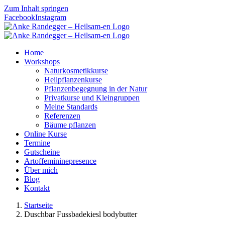
Zum Inhalt springen
Facebook
Instagram
Home
Workshops
Naturkosmetikkurse
Heilpflanzenkurse
Pflanzenbegegnung in der Natur
Privatkurse und Kleingruppen
Meine Standards
Referenzen
Bäume pflanzen
Online Kurse
Termine
Gutscheine
Artoffemininepresence
Über mich
Blog
Kontakt
Startseite
Duschbar Fussbadekiesl bodybutter