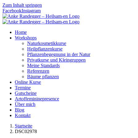
Zum Inhalt springen
Facebook
Instagram
Home
Workshops
Naturkosmetikkurse
Heilpflanzenkurse
Pflanzenbegegnung in der Natur
Privatkurse und Kleingruppen
Meine Standards
Referenzen
Bäume pflanzen
Online Kurse
Termine
Gutscheine
Artoffemininepresence
Über mich
Blog
Kontakt
Startseite
DSC02978