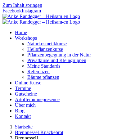
Zum Inhalt springen
Facebook
Instagram
Home
Workshops
Naturkosmetikkurse
Heilpflanzenkurse
Pflanzenbegegnung in der Natur
Privatkurse und Kleingruppen
Meine Standards
Referenzen
Bäume pflanzen
Online Kurse
Termine
Gutscheine
Artoffemininepresence
Über mich
Blog
Kontakt
Startseite
Brennnessel-Knäckebrot
Brennessel1