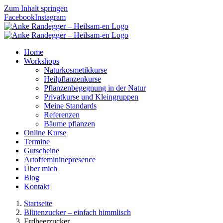
Zum Inhalt springen
Facebook
Instagram
Home
Workshops
Naturkosmetikkurse
Heilpflanzenkurse
Pflanzenbegegnung in der Natur
Privatkurse und Kleingruppen
Meine Standards
Referenzen
Bäume pflanzen
Online Kurse
Termine
Gutscheine
Artoffemininepresence
Über mich
Blog
Kontakt
Startseite
Blütenzucker – einfach himmlisch
Erdbeerzucker