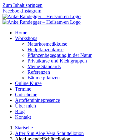
Zum Inhalt springen
Facebook
Instagram
Home
Workshops
Naturkosmetikkurse
Heilpflanzenkurse
Pflanzenbegegnung in der Natur
Privatkurse und Kleingruppen
Meine Standards
Referenzen
Bäume pflanzen
Online Kurse
Termine
Gutscheine
Artoffemininepresence
Über mich
Blog
Kontakt
Startseite
After Sun Aloe Vera Schüttellotion
AloeLavendelSchüttellotion