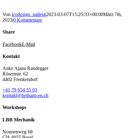
Von
icodesign_palleja
|
2023-03-07T15:25:33+00:00
März 7th,
2023
|
0 Kommentare
Share
Facebook
E-Mail
Kontakt
Anke Ajana Randegger
Rösernstr. 62
4402 Frenkendorf
+41 79 654 55 03
kontakt@heilsam-en.ch
Workshops
LBB Mechanik
Nonnenweg 68
CH-4055 Basel