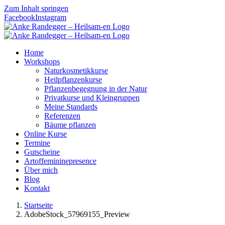
Zum Inhalt springen
Facebook
Instagram
Home
Workshops
Naturkosmetikkurse
Heilpflanzenkurse
Pflanzenbegegnung in der Natur
Privatkurse und Kleingruppen
Meine Standards
Referenzen
Bäume pflanzen
Online Kurse
Termine
Gutscheine
Artoffemininepresence
Über mich
Blog
Kontakt
Startseite
AdobeStock_57969155_Preview