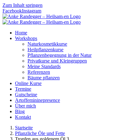
Zum Inhalt springen
Facebook
Instagram
Home
Workshops
Naturkosmetikkurse
Heilpflanzenkurse
Pflanzenbegegnung in der Natur
Privatkurse und Kleingruppen
Meine Standards
Referenzen
Bäume pflanzen
Online Kurse
Termine
Gutscheine
Artoffemininepresence
Über mich
Blog
Kontakt
Startseite
Pflanzliche Öle und Fette
Tropfen aus goldenem Öl 3