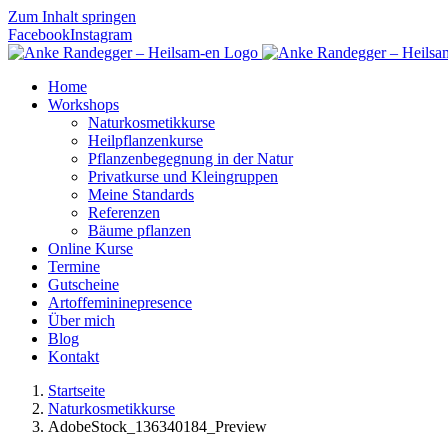
Zum Inhalt springen
Facebook
Instagram
Home
Workshops
Naturkosmetikkurse
Heilpflanzenkurse
Pflanzenbegegnung in der Natur
Privatkurse und Kleingruppen
Meine Standards
Referenzen
Bäume pflanzen
Online Kurse
Termine
Gutscheine
Artoffemininepresence
Über mich
Blog
Kontakt
Startseite
Naturkosmetikkurse
AdobeStock_136340184_Preview