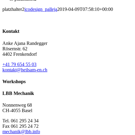
platzhalter2
icodesign_palleja
2019-04-09T07:58:10+00:00
Kontakt
Anke Ajana Randegger
Rösernstr. 62
4402 Frenkendorf
+41 79 654 55 03
kontakt@heilsam-en.ch
Workshops
LBB Mechanik
Nonnenweg 68
CH-4055 Basel
Tel. 061 295 24 34
Fax 061 295 24 72
mechanik@lbb.info