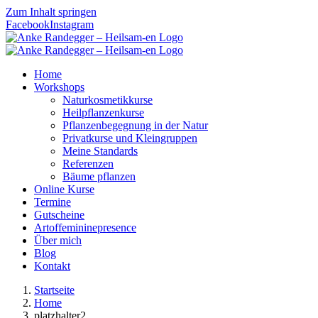
Zum Inhalt springen
Facebook
Instagram
Home
Workshops
Naturkosmetikkurse
Heilpflanzenkurse
Pflanzenbegegnung in der Natur
Privatkurse und Kleingruppen
Meine Standards
Referenzen
Bäume pflanzen
Online Kurse
Termine
Gutscheine
Artoffemininepresence
Über mich
Blog
Kontakt
Startseite
Home
platzhalter2