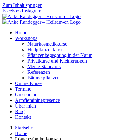
Zum Inhalt springen
Facebook
Instagram
Home
Workshops
Naturkosmetikkurse
Heilpflanzenkurse
Pflanzenbegegnung in der Natur
Privatkurse und Kleingruppen
Meine Standards
Referenzen
Bäume pflanzen
Online Kurse
Termine
Gutscheine
Artoffemininepresence
Über mich
Blog
Kontakt
Startseite
Home
Löwenzahn heilsam-en