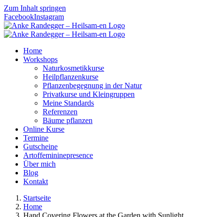
Zum Inhalt springen
Facebook
Instagram
Home
Workshops
Naturkosmetikkurse
Heilpflanzenkurse
Pflanzenbegegnung in der Natur
Privatkurse und Kleingruppen
Meine Standards
Referenzen
Bäume pflanzen
Online Kurse
Termine
Gutscheine
Artoffemininepresence
Über mich
Blog
Kontakt
Startseite
Home
Hand Covering Flowers at the Garden with Sunlight